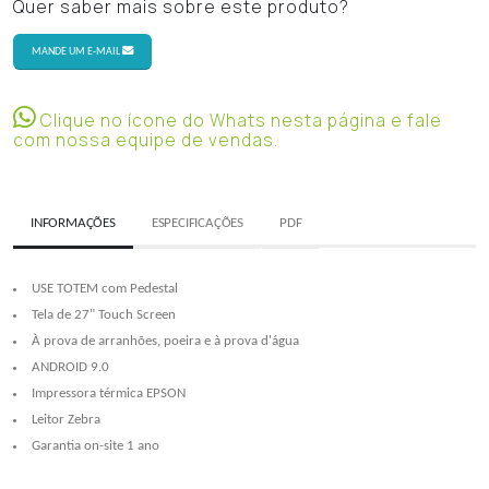
Quer saber mais sobre este produto?
MANDE UM E-MAIL
Clique no ícone do Whats nesta página e fale
com nossa equipe de vendas.
INFORMAÇÕES
ESPECIFICAÇÕES
PDF
USE TOTEM com Pedestal
Tela de 27" Touch Screen
À prova de arranhões, poeira e à prova d'água
ANDROID 9.0
Impressora térmica EPSON
Leitor Zebra
Garantia on-site 1 ano