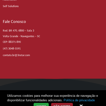
Self Solutions
Fale Conosco
Rod. BR 470, 6800 – Sala 3
Volta Grande - Navegantes – SC
CEP: 88371-890
(47) 3048-5591
contato.br@3nstar.com
POStech © Copyright 2026. Todos os direitos reservados.
Utilizamos cookies para melhorar sua experiência de navegação e
disponibilizar funcionalidades adicionais.
Política de privacidade
Criação Flower Power Propaganda e Marketing.